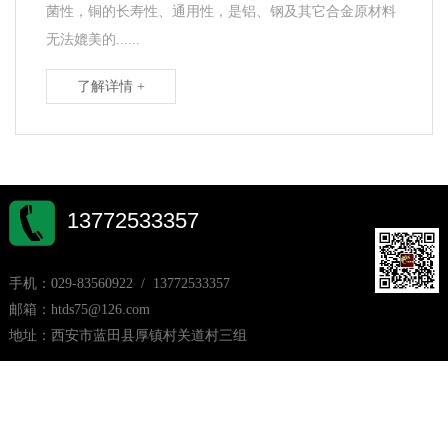
菌性，铜的长寿性、通用性，是铝、钢及其它合金原材料
无法媲美的......
了解详情 +
13772533357
手机：029-83560922 / 13772533357
邮箱：htds75@126.com
地址：西安市蓝田县厚镇村关道村三组