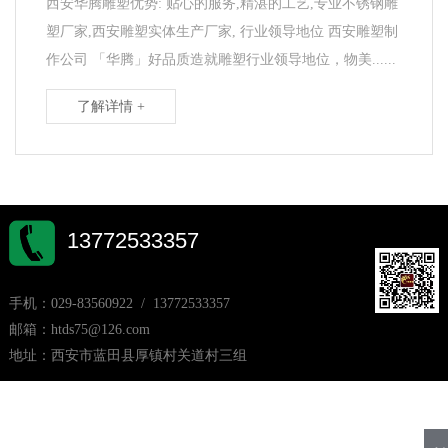
西安华腾雕塑优势: 贴心的服务,精湛的工艺,专业不锈钢雕
塑厂家,西安雕塑实体生产厂家, 行业领导地位 西安雕塑制
作公司 「华腾」好品质造就雕塑行业领导地位，物美......
了解详情 +
13772533357
手机：029-83560922 / 13772533357
邮箱：htds75@126.com
地址：西安市蓝田县厚镇村关道村三组