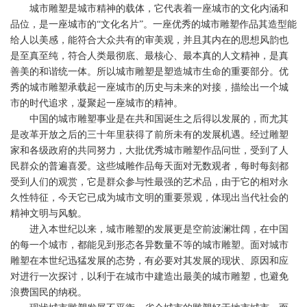
城市雕塑是城市精神的载体，它代表着一座城市的文化内涵和
品位，是一座城市的“文化名片”。一座优秀的城市雕塑作品其造型能
给人以美感，能符合大众共有的审美观，并且其内在的思想风韵也
是至真至纯，符合人类最彻底、最核心、最本真的人文精神，是真
善美的和谐统一体。所以城市雕塑是塑造城市生命的重要部分。优
秀的城市雕塑承载起一座城市的历史与未来的对接，描绘出一个城
市的时代追求，凝聚起一座城市的精神。
中国的城市雕塑事业是在共和国诞生之后得以发展的，而尤其
是改革开放之后的三十年里获得了前所未有的发展机遇。经过雕塑
家和各级政府的共同努力，大批优秀城市雕塑作品问世，受到了人
民群众的普遍喜爱。这些城雕作品每天面对无数观者，每时每刻都
受到人们的观赏，它是群众参与性最强的艺术品，由于它的相对永
久性特征，今天它已成为城市文明的重要景观，体现出当代社会的
精神文明与风貌。
进入本世纪以来，城市雕塑的发展更是空前波澜壮阔，在中国
的每一个城市，都能见到形态各异数量不等的城市雕塑。面对城市
雕塑在本世纪迅猛发展的态势，有必要对其发展的现状、原因和应
对进行一次探讨，以利于在城市中建造出最美的城市雕塑，也避免
浪费国民的纳税。