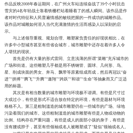
作品反映2008年春运期间，在广州火车站连续奋战了39个小时抗击
雪灾的4名年轻战士靠着铁栅栏站着睡着了的感人瞬间。该作品是作
者对时代特征和人民普遍情感的敏锐把握的一件成功的城雕作品。
该作品对城雕如何溶入当代充满激情的生活而感染人以深刻的启
示。
与上述领导重视、规划合理、雕塑家负责任的好现状相比，在
许多中小型城市甚至有些省会城市，城市雕塑中还存在着许多人令
人堪忧的现状。
首先是仍有大量的形式雷同、立意浅薄的所谓“菜雕”充斥城市的
广场和街道。这些雕塑几乎都是用不锈钢管、圆球、几何形、鸟、
星、削成块面的男女、奔马、飘带等原素组成而成，然后再冠以“奋
进”“拼搏”“腾飞”“升腾”“遨翔”“跨跃”“和谐”“生命”等抽象而又广泛适
用的标题。
其次是有相当数量的城市雕塑与环境极不谐调。有些是尺寸过
大或过小，有些是形式不适合放在特定的环境，有些是题材与环境
格格不入。第三是粗制滥造的城市雕塑仍在一些城市的广场、绿地
污染着我们的城市。这些粗制滥造的城市雕塑有些是人物或动物的
比例、结构存在严重问题，有些是成人的面部小孩的身子，有些是
没有腰或脖子，甚至有些领袖或名人被雕塑成了“疑似”领袖或名人。