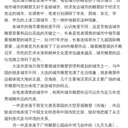
现状城市雕塑发展不平衡。省会城市的雕塑好于地市城市，而
地市城市的雕塑又好于县级城市。经济发达城市的雕塑好于经济欠
发达的城市。在调查中，笔者分别调研了华东、西南、东北、华
南、华北的上述三级城市，无一例外地都呈这种现象。
各城市的领导重视程度不同，认识角度不同，这是导致该城市
雕塑质量和品位高低的关键之一。长春是笔者调查的城市中领导最
重视雕塑的城市之一。自1997年开始，长春连续举办了九届国际雕
塑展，这些展览为长春留下了近400件雕塑作品，随着雕塑展的不断
召开，市民的艺术水准和精神文化需求也越来越高，城市雕塑的品
位也随之得到了提升。
大连亦是地方领导重视城市雕塑管理和规划的城市之一。与中
国的很多城市不同，大连的城市雕塑充满了生活情趣，很多雕塑作
品都体现大海的主题。滨海路、几个主要海滨景区及主要广场的城
市雕塑均充分体现了旅游城市的特点。
在笔者调查的城市中，有两件城市雕塑作品可以作为近几年优
秀城雕作品的代表。
一件是坐落于西安大唐芙蓉园的大型景观雕塑《诗魂》，作品
较成功地表现了中国文化特质和中国传统文脉，较好地把握了从主
题到形式及与环境的关系。
另一件是坐落于广州雕塑公园由许鸿飞创作的《九天九夜》。