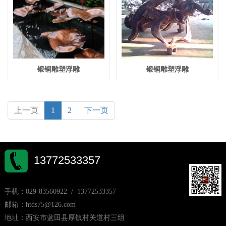
锻铜雕塑浮雕
锻铜雕塑浮雕
上一页
1
2
下一页
13772533357
手机：029-83560922 / 13772533357
邮箱：htds75@126.com
地址：西安市蓝田县厚镇村关道村三组