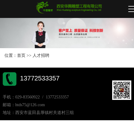
位置：
首页
>>
人才招聘
13772533357
手机：029-83560922 / 13772533357
邮箱：htds75@126.com
地址：西安市蓝田县厚镇村关道村三组