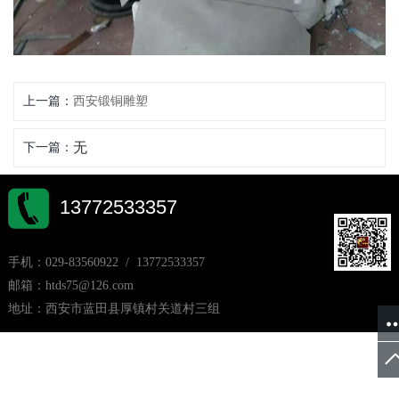
上一篇：
西安锻铜雕塑
无
下一篇：
13772533357
手机：029-83560922 / 13772533357
邮箱：htds75@126.com
地址：西安市蓝田县厚镇村关道村三组