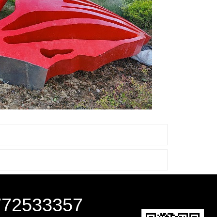
72533357