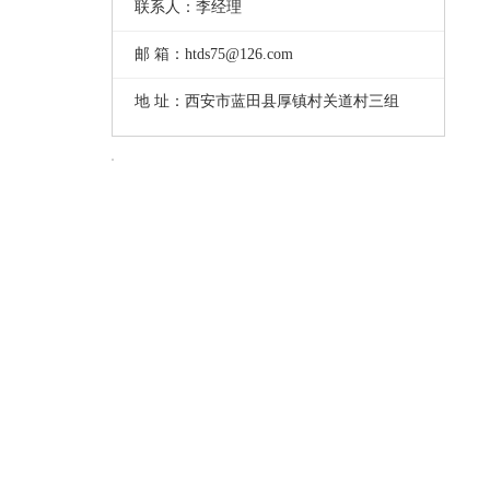
联系人：李经理
邮 箱：htds75@126.com
地 址：西安市蓝田县厚镇村关道村三组